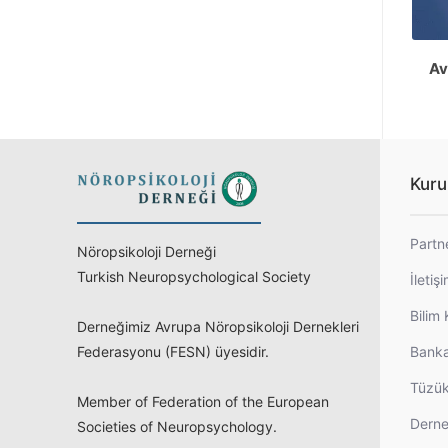
Av
Kuru
Partn
Nöropsikoloji Derneği
Turkish Neuropsychological Society
İletiş
Bilim 
Derneğimiz Avrupa Nöropsikoloji Dernekleri
Federasyonu (FESN) üyesidir.
Banka
Tüzü
Member of Federation of the European
Derne
Societies of Neuropsychology.