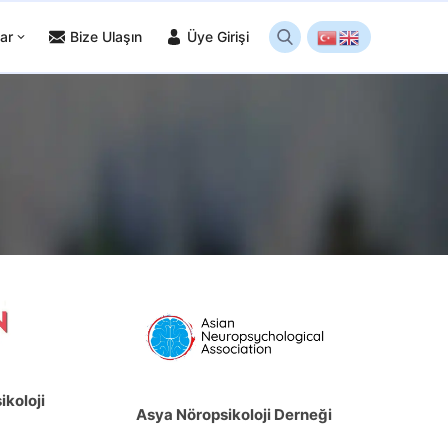
ar
Bize Ulaşın
Üye Girişi
ikoloji
Asya Nöropsikoloji Derneği