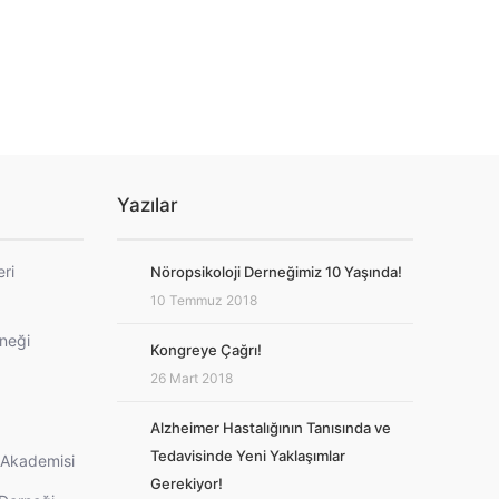
Yazılar
eri
Nöropsikoloji Derneğimiz 10 Yaşında!
10 Temmuz 2018
rneği
Kongreye Çağrı!
26 Mart 2018
Alzheimer Hastalığının Tanısında ve
Tedavisinde Yeni Yaklaşımlar
i Akademisi
Gerekiyor!