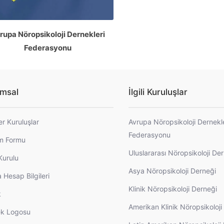
rupa Nöropsikoloji Dernekleri
Federasyonu
msal
İlgili Kuruluşlar
er Kuruluşlar
Avrupa Nöropsikoloji Dernekl
Federasyonu
im Formu
Uluslararası Nöropsikoloji De
Kurulu
Asya Nöropsikoloji Derneği
 Hesap Bilgileri
Klinik Nöropsikoloji Derneği
k
Amerikan Klinik Nöropsikoloj
k Logosu