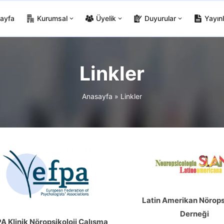
ayfa
Kurumsal
Üyelik
Duyurular
Yayınl
Linkler
Anasayfa
»
Linkler
Latin Amerikan Nörops
Derneği
A Klinik Nöropsikoloji Çalışma