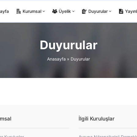
ayfa
Kurumsal
Üyelik
Duyurular
Yayınl
Duyurular
Anasayfa
»
Duyurular
msal
İlgili Kuruluşlar
er Kuruluşlar
Avrupa Nöropsikoloji Dernekl