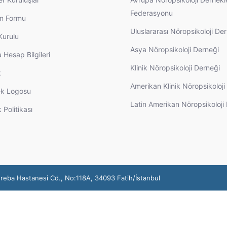
Federasyonu
im Formu
Uluslararası Nöropsikoloji De
Kurulu
Asya Nöropsikoloji Derneği
 Hesap Bilgileri
Klinik Nöropsikoloji Derneği
k
Amerikan Klinik Nöropsikoloj
k Logosu
Latin Amerikan Nöropsikoloji
k Politikası
ureba Hastanesi Cd., No:118A, 34093 Fatih/İstanbul