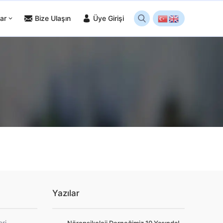
ar
Bize Ulaşın
Üye Girişi
Yazılar
eri