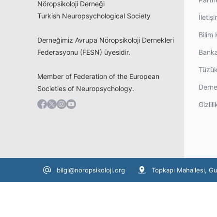
Nöropsikoloji Derneği
Turkish Neuropsychological Society
İletiş
Bilim 
Derneğimiz Avrupa Nöropsikoloji Dernekleri
Federasyonu (FESN) üyesidir.
Banka
Tüzü
Member of Federation of the European
Derne
Societies of Neuropsychology.
Gizlili
bilgi@noropsikoloji.org
Topkapı Mahallesi, G