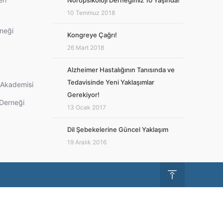
Nöropsikoloji Derneğimiz 10 Yaşında!
10 Temmuz 2018
rneği
Kongreye Çağrı!
26 Mart 2018
Alzheimer Hastalığının Tanısında ve
Tedavisinde Yeni Yaklaşımlar
i Akademisi
Gerekiyor!
 Derneği
13 Ocak 2017
Dil Şebekelerine Güncel Yaklaşım
19 Aralık 2016