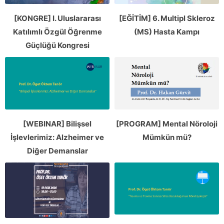
[KONGRE] I. Uluslararası
[EĞİTİM] 6. Multipl Skleroz
Katılımlı Özgül Öğrenme
(MS) Hasta Kampı
Güçlüğü Kongresi
[WEBINAR] Bilişsel
[PROGRAM] Mental Nöroloji
İşlevlerimiz: Alzheimer ve
Mümkün mü?
Diğer Demanslar