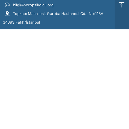
bilgi@noropsikoloji.org
Topkapı Mahallesi, Gureba Hastanesi Cd., No:118A,
34093 Fatih/İstanbul