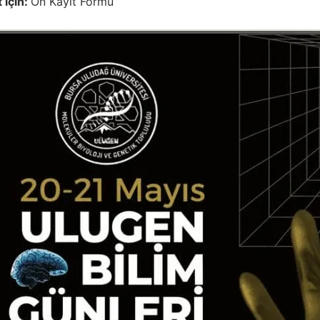
t için:
Ön Kayıt Formu