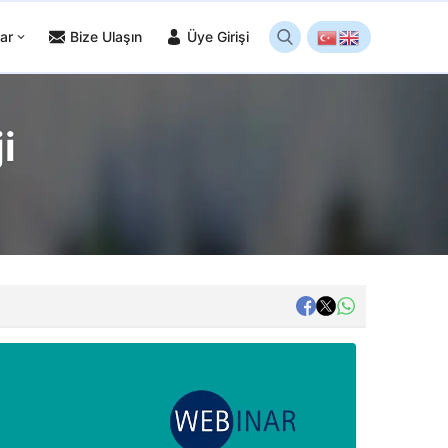
ar
Bize Ulaşın
Üye Girişi
i