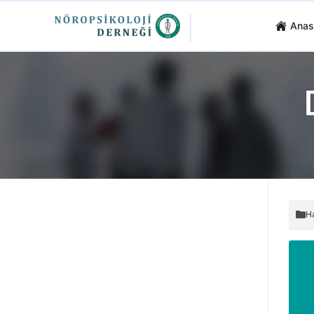
Anas
H