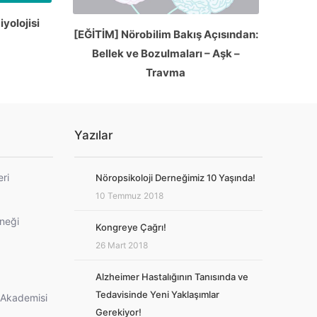
yolojisi
[EĞİTİM] Nörobilim Bakış Açısından:
Bellek ve Bozulmaları – Aşk –
Travma
Yazılar
eri
Nöropsikoloji Derneğimiz 10 Yaşında!
10 Temmuz 2018
rneği
Kongreye Çağrı!
26 Mart 2018
Alzheimer Hastalığının Tanısında ve
Tedavisinde Yeni Yaklaşımlar
i Akademisi
Gerekiyor!