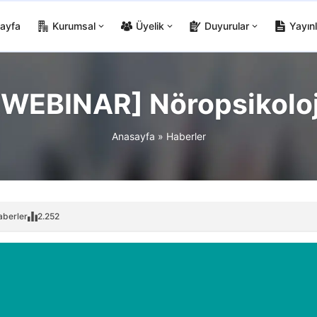
ayfa
Kurumsal
Üyelik
Duyurular
Yayınl
[WEBINAR] Nöropsikoloj
Anasayfa
»
Haberler
aberler
2.252