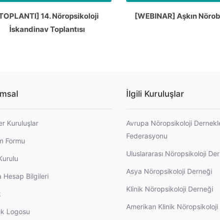
TOPLANTI] 14. Nöropsikoloji
[WEBINAR] Aşkın Nörobi
İskandinav Toplantısı
msal
İlgili Kuruluşlar
er Kuruluşlar
Avrupa Nöropsikoloji Dernekl
Federasyonu
im Formu
Uluslararası Nöropsikoloji De
Kurulu
Asya Nöropsikoloji Derneği
 Hesap Bilgileri
Klinik Nöropsikoloji Derneği
k
Amerikan Klinik Nöropsikoloj
k Logosu