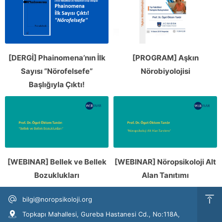
[DERGİ] Phainomena’nın İlk
[PROGRAM] Aşkın
Sayısı “Nörofelsefe”
Nörobiyolojisi
Başlığıyla Çıktı!
[WEBINAR] Bellek ve Bellek
[WEBINAR] Nöropsikoloji Alt
Bozuklukları
Alan Tanıtımı
bilgi@noropsikoloji.org
Topkapı Mahallesi, Gureba Hastanesi Cd., No:118A,