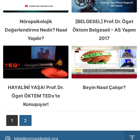
Nöropsikolojik
[BELGESEL] Prof. Dr. Öget
Değerlendirme Nedir? Nasıl
Öktem Belgeseli – AS Yapım
Yapılır?
2017
HAYALİNİ YAŞA! Prof. Dr.
Beyin Nasıl Çalışır?
Öget ÖKTEM TEDx’te
Konuşuyor!
1
2
bilgi@noropsikoloji.org