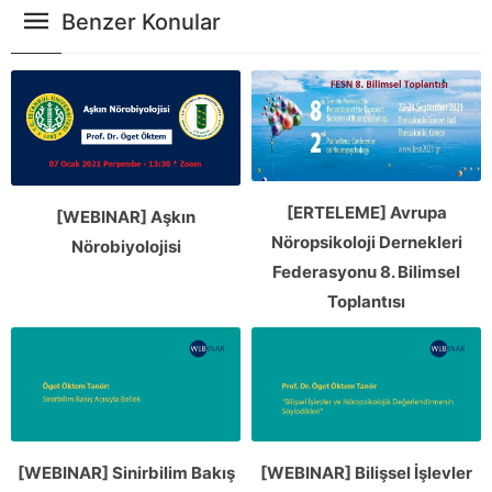
Benzer Konular
[ERTELEME] Avrupa
[WEBINAR] Aşkın
Nöropsikoloji Dernekleri
Nörobiyolojisi
Federasyonu 8. Bilimsel
Toplantısı
[WEBINAR] Sinirbilim Bakış
[WEBINAR] Bilişsel İşlevler