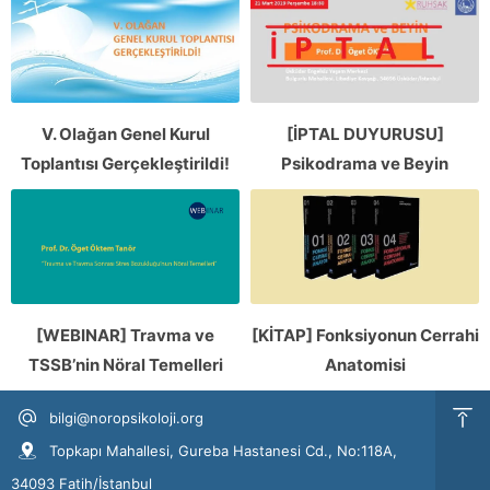
V. Olağan Genel Kurul
[İPTAL DUYURUSU]
Toplantısı Gerçekleştirildi!
Psikodrama ve Beyin
[WEBINAR] Travma ve
[KİTAP] Fonksiyonun Cerrahi
TSSB’nin Nöral Temelleri
Anatomisi
bilgi@noropsikoloji.org
Topkapı Mahallesi, Gureba Hastanesi Cd., No:118A,
34093 Fatih/İstanbul