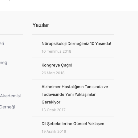
Yazılar
eri
Nöropsikoloji Derneğimiz 10 Yaşında!
10 Temmuz 2018
rneği
Kongreye Çağrı!
26 Mart 2018
Alzheimer Hastalığının Tanısında ve
Tedavisinde Yeni Yaklaşımlar
i Akademisi
Gerekiyor!
 Derneği
13 Ocak 2017
Dil Şebekelerine Güncel Yaklaşım
19 Aralık 2016