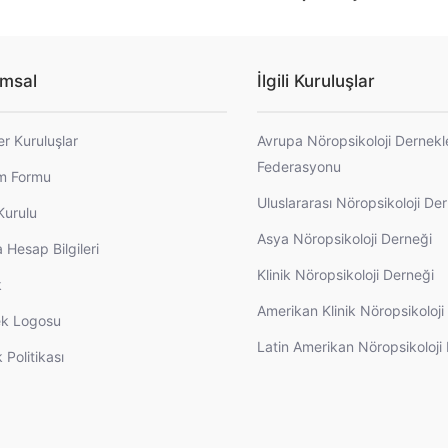
msal
İlgili Kuruluşlar
er Kuruluşlar
Avrupa Nöropsikoloji Dernekl
Federasyonu
im Formu
Uluslararası Nöropsikoloji De
Kurulu
Asya Nöropsikoloji Derneği
 Hesap Bilgileri
Klinik Nöropsikoloji Derneği
k
Amerikan Klinik Nöropsikoloj
k Logosu
Latin Amerikan Nöropsikoloji
k Politikası