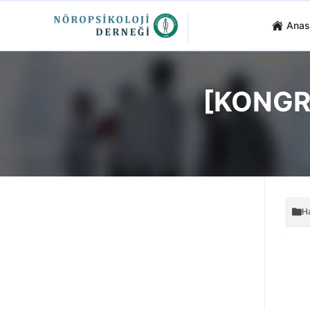
Anas
[KONGRE
H