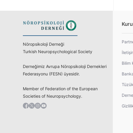
Kuru
Partn
Nöropsikoloji Derneği
Turkish Neuropsychological Society
İletiş
Bilim 
Derneğimiz Avrupa Nöropsikoloji Dernekleri
Federasyonu (FESN) üyesidir.
Banka
Tüzü
Member of Federation of the European
Derne
Societies of Neuropsychology.
Gizlili