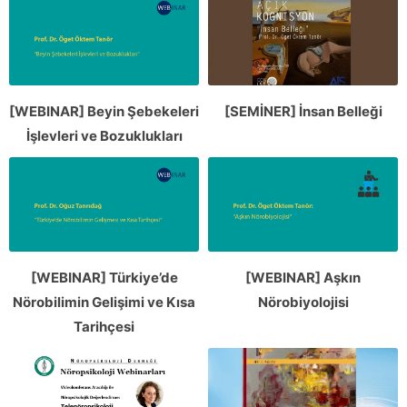
[WEBINAR] Beyin Şebekeleri
[SEMİNER] İnsan Belleği
İşlevleri ve Bozuklukları
[WEBINAR] Türkiye’de
[WEBINAR] Aşkın
Nörobilimin Gelişimi ve Kısa
Nörobiyolojisi
Tarihçesi