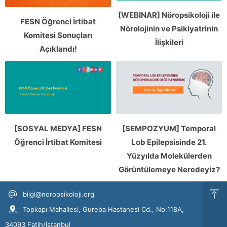
[WEBINAR] Nöropsikoloji ile
FESN Öğrenci İrtibat
Nörolojinin ve Psikiyatrinin
Komitesi Sonuçları
İlişkileri
Açıklandı!
[SOSYAL MEDYA] FESN
[SEMPOZYUM] Temporal
Öğrenci İrtibat Komitesi
Lob Epilepsisinde 21.
Yüzyılda Molekülerden
Görüntülemeye Neredeyiz?
bilgi@noropsikoloji.org
Topkapı Mahallesi, Gureba Hastanesi Cd., No:118A,
34093 Fatih/İstanbul