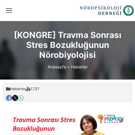
[KONGRE] Travma Sonrası
Stres Bozukluğunun
Nörobiyolojisi
Anasayfa
»
Haberler
Haberler
2.737