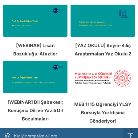
[WEBINAR] Lisan
[YAZ OKULU] Beyin-Biliş
Bozukluğu: Afaziler
Araştırmaları Yaz Okulu 2
[WEBINAR] Dil Şebekesi;
MEB 1115 Öğrenciyi YLSY
Konuşma Dili ve Yazılı Dil
Bursuyla Yurtdışına
Bozulmaları
Gönderiyor!
bilgi@noropsikoloji.org