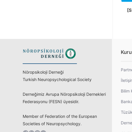
[S
Kuru
Partn
Nöropsikoloji Derneği
Turkish Neuropsychological Society
İletiş
Bilim 
Derneğimiz Avrupa Nöropsikoloji Dernekleri
Federasyonu (FESN) üyesidir.
Banka
Tüzü
Member of Federation of the European
Derne
Societies of Neuropsychology.