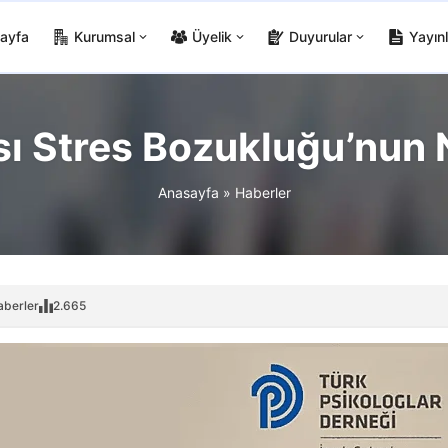
ayfa
Kurumsal
Üyelik
Duyurular
Yayınl
ı Stres Bozukluğu’nun N
Anasayfa
»
Haberler
aberler
2.665