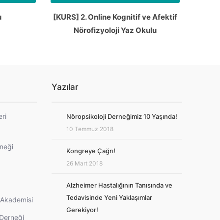
u
[KURS] 2. Online Kognitif ve Afektif
Nörofizyoloji Yaz Okulu
Yazılar
eri
Nöropsikoloji Derneğimiz 10 Yaşında!
10 Temmuz 2018
rneği
Kongreye Çağrı!
26 Mart 2018
Alzheimer Hastalığının Tanısında ve
Tedavisinde Yeni Yaklaşımlar
i Akademisi
Gerekiyor!
 Derneği