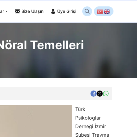
ar
Bize Ulaşın
Üye Girişi
öral Temelleri
Türk
Psikologlar
Derneği İzmir
Şubesi Travma