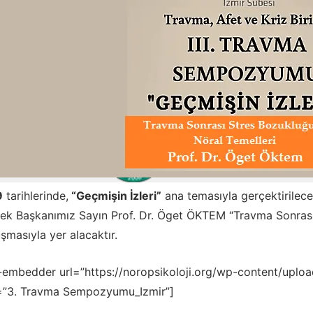
9
tarihlerinde,
“Geçmişin İzleri”
ana temasıyla gerçektirilec
ek Başkanımız Sayın Prof. Dr. Öget ÖKTEM “Travma Sonrası S
şmasıyla yer alacaktır.
-embedder url=”https://noropsikoloji.org/wp-content/upl
e=”3. Travma Sempozyumu_Izmir”]