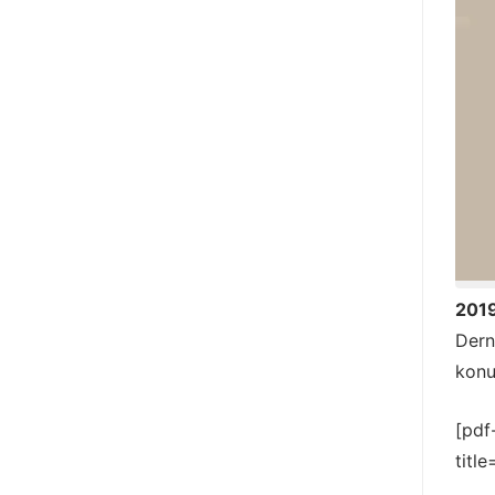
201
Dern
konu
[pdf
titl