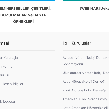
EMİNER] BELLEK, ÇEŞİTLERİ,
[WEBINAR] Uyk
BOZULMALARI ve HASTA
ÖRNEKLERİ
msal
İlgili Kuruluşlar
er Kuruluşlar
Avrupa Nöropsikoloji Dernekl
Federasyonu
im Formu
Uluslararası Nöropsikoloji De
Kurulu
Asya Nöropsikoloji Derneği
 Hesap Bilgileri
Klinik Nöropsikoloji Derneği
k
Amerikan Klinik Nöropsikoloj
k Logosu
Latin Amerikan Nöropsikoloji