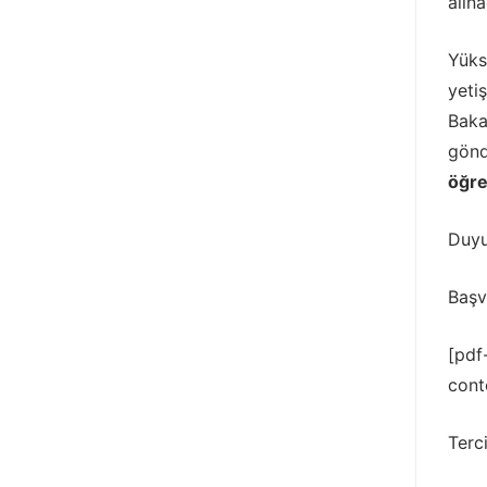
alın
Yüks
yeti
Baka
gönd
öğre
Duyu
Başv
[pdf
cont
Terc