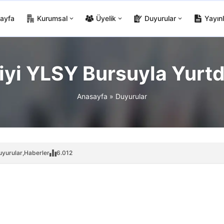
ayfa
Kurumsal
Üyelik
Duyurular
Yayınl
yi YLSY Bursuyla Yurtd
Anasayfa
»
Duyurular
uyurular
,
Haberler
6.012