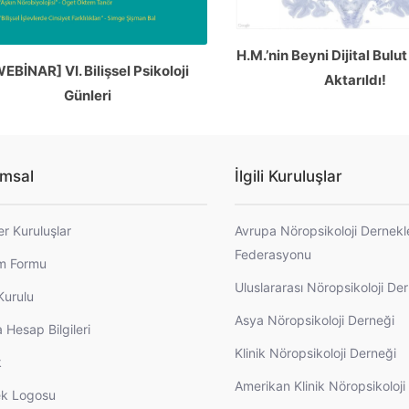
H.M.’nin Beyni Dijital Bul
EBİNAR] VI. Bilişsel Psikoloji
Aktarıldı!
Günleri
msal
İlgili Kuruluşlar
er Kuruluşlar
Avrupa Nöropsikoloji Dernekl
Federasyonu
im Formu
Uluslararası Nöropsikoloji De
Kurulu
Asya Nöropsikoloji Derneği
 Hesap Bilgileri
Klinik Nöropsikoloji Derneği
k
Amerikan Klinik Nöropsikoloj
k Logosu