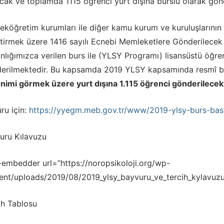
acak ve toplamda 1115 öğrenci yurt dışına burslu olarak gön
eköğretim kurumları ile diğer kamu kurum ve kuruluşlarının 
ştirmek üzere 1416 sayılı Ecnebi Memleketlere Gönderilece
nlığımızca verilen burs ile (YLSY Programı) lisansüstü öğr
erilmektedir. Bu kapsamda 2019 YLSY kapsamında resmî b
nimi görmek üzere yurt dışına 1.115 öğrenci gönderilecekt
ru için:
https://yyegm.meb.gov.tr/www/2019-ylsy-burs-basv
uru Kılavuzu
-embedder url=”https://noropsikoloji.org/wp-
ent/uploads/2019/08/2019_ylsy_bayvuru_ve_tercih_kylavuzu
ih Tablosu