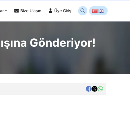
ar
Bize Ulaşın
Üye Girişi
ışına Gönderiyor!