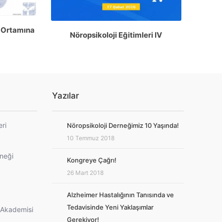
ut Ortamına
Nöropsikoloji Eğitimleri IV
Yazılar
eri
Nöropsikoloji Derneğimiz 10 Yaşında!
10 Temmuz 2018
rneği
Kongreye Çağrı!
26 Mart 2018
Alzheimer Hastalığının Tanısında ve
Tedavisinde Yeni Yaklaşımlar
i Akademisi
Gerekiyor!