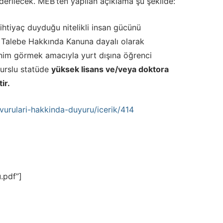
derilecek. MEB’ten yapılan açıklama şu şekilde:
ihtiyaç duyduğu nitelikli insan gücünü
k Talebe Hakkında Kanuna dayalı olarak
enim görmek amacıyla yurt dışına öğrenci
urslu statüde
yüksek lisans ve/veya doktora
ir.
urulari-hakkinda-duyuru/icerik/414
.pdf”]