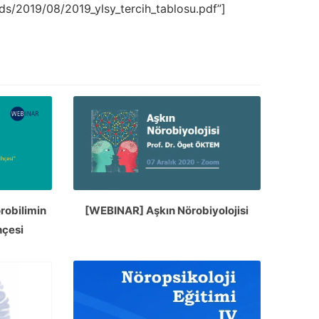
ds/2019/08/2019_ylsy_tercih_tablosu.pdf”]
robilimin
[WEBINAR] Aşkın Nörobiyolojisi
hçesi