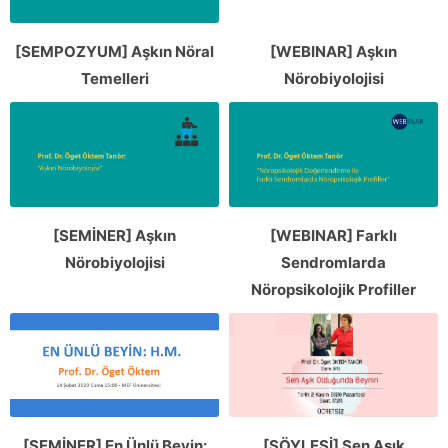
[SEMPOZYUM] Aşkın Nöral
[WEBINAR] Aşkın
Temelleri
Nörobiyolojisi
[SEMİNER] Aşkın
[WEBINAR] Farklı
Nörobiyolojisi
Sendromlarda
Nöropsikolojik Profiller
[SEMİNER] En Ünlü Beyin:
[SÖYLEŞİ] Sen Aşık