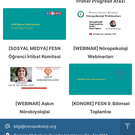
Primer Progresif Afazi
[SOSYAL MEDYA] FESN
[WEBINAR] Nöropsikoloji
Öğrenci İrtibat Komitesi
Webinarları
[WEBINAR] Aşkın
[KONGRE] FESN 9. Bilimsel
Nörobiyolojisi
Toplantısı
bilgi@noropsikoloji.org