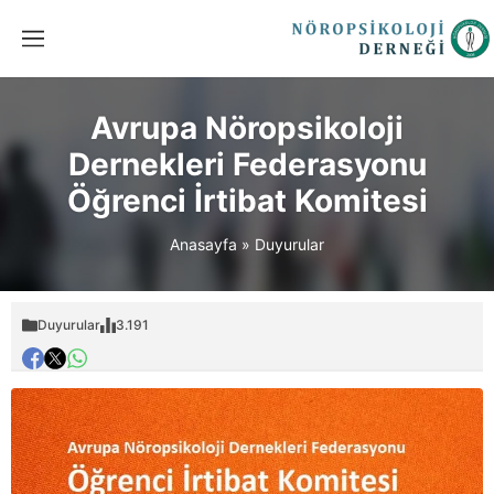
Avrupa Nöropsikoloji
Dernekleri Federasyonu
Öğrenci İrtibat Komitesi
Anasayfa
»
Duyurular
Duyurular
3.191