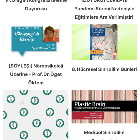
VI. Olağan Kongre Erteleme
[DUYURU] CoVid-19
Duyurusu
Pandemi Süreci Nedeniyle
Eğitimlere Ara Verilmiştir!
[SÖYLEŞİ] Nöropsikoloji
8. Hücresel Sinirbilim Günleri
Üzerine – Prof. Dr. Öget
Öktem
Medipol Sinirbilim