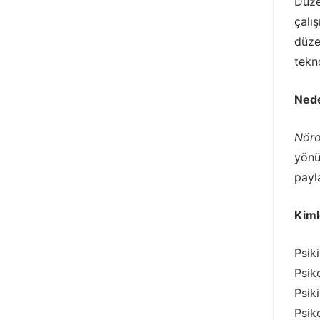
Düze
çalı
düze
tekn
Nede
Nöro
yönü
payl
Kiml
Psik
Psik
Psik
Psik