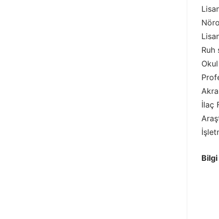
Lisan
Nöro
Lisa
Ruh 
Okul
Prof
Akra
İlaç
Araş
İşlet
Bilgi