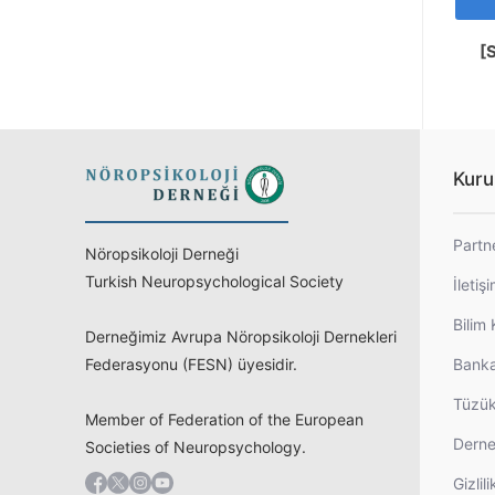
[
Kuru
Partn
Nöropsikoloji Derneği
Turkish Neuropsychological Society
İletiş
Bilim 
Derneğimiz Avrupa Nöropsikoloji Dernekleri
Federasyonu (FESN) üyesidir.
Banka
Tüzü
Member of Federation of the European
Derne
Societies of Neuropsychology.
Gizlili