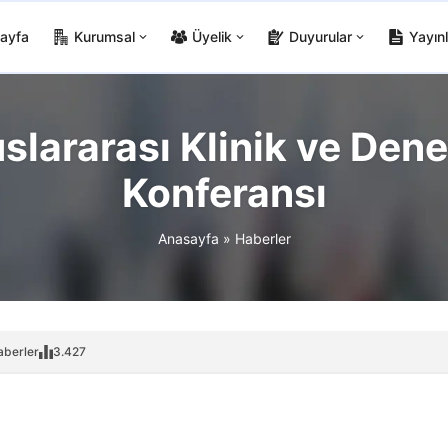
ayfa
Kurumsal
Üyelik
Duyurular
Yayınl
ararası Klinik ve Dene
Konferansı
Anasayfa
»
Haberler
aberler
3.427