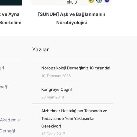
 ve Ayna
[SUNUM] Aşk ve Bağlanmanın
Sinirbilimi
Nörobiyolojisi
Yazılar
eri
Nöropsikoloji Derneğimiz 10 Yaşında!
10 Temmuz 2018
rneği
Kongreye Çağrı!
26 Mart 2018
Alzheimer Hastalığının Tanısında ve
Tedavisinde Yeni Yaklaşımlar
i Akademisi
Gerekiyor!
 Derneği
13 Ocak 2017