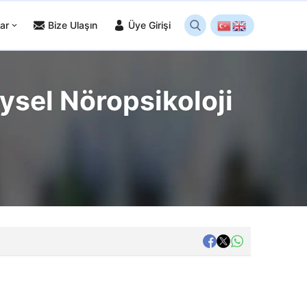
ar
Bize Ulaşın
Üye Girişi
ysel Nöropsikoloji