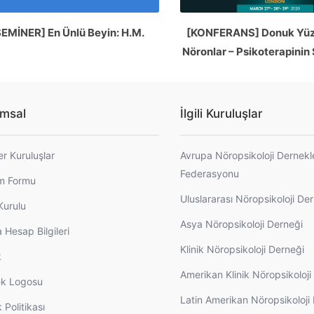
SEMİNER] En Ünlü Beyin: H.M.
[KONFERANS] Donuk Yüz
Nöronlar – Psikoterapinin 
msal
İlgili Kuruluşlar
er Kuruluşlar
Avrupa Nöropsikoloji Dernekl
Federasyonu
im Formu
Uluslararası Nöropsikoloji De
Kurulu
Asya Nöropsikoloji Derneği
 Hesap Bilgileri
Klinik Nöropsikoloji Derneği
k
Amerikan Klinik Nöropsikoloj
k Logosu
Latin Amerikan Nöropsikoloji
k Politikası