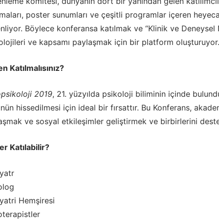
nleme komitesi, dünyanın dört bir yanından gelen katılımcıl
şmaları, poster sunumları ve çeşitli programlar içeren heyeca
nliyor. Böylece konferansa katılmak ve “Klinik ve Deneysel Nö
olojileri ve kapsamı paylaşmak için bir platform oluşturuyor
n Katılmalısınız?
psikoloji 2019
, 21. yüzyılda psikoloji biliminin içinde bul
nün hissedilmesi için ideal bir fırsattır. Bu Konferans, akade
aşmak ve sosyal etkileşimler geliştirmek ve birbirlerini dest
er Katılabilir?
iyatr
olog
iyatri Hemşiresi
oterapistler