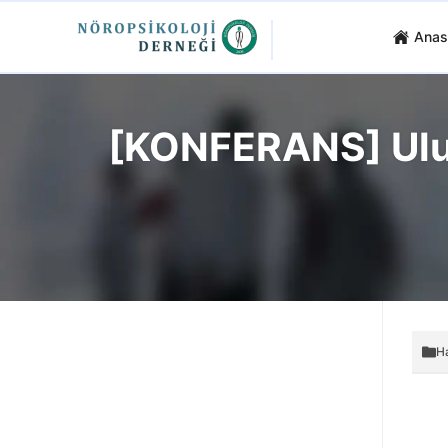
Anas
[KONFERANS] Ulusl
H