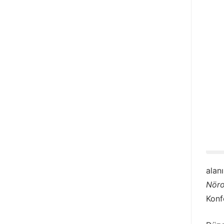
alan
Nöro
Konf