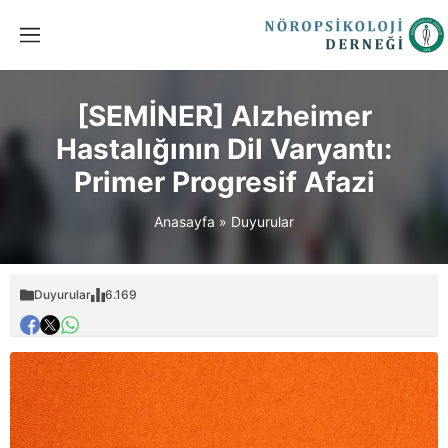
[SEMİNER] Alzheimer
Hastalığının Dil Varyantı:
Primer Progresif Afazi
Anasayfa
»
Duyurular
Duyurular
6.169