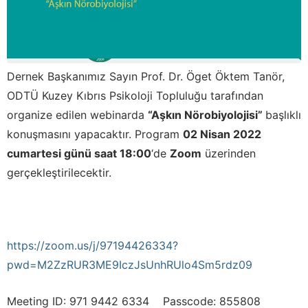
Dernek Başkanımız Sayın Prof. Dr. Öget Öktem Tanör,
ODTÜ Kuzey Kıbrıs Psikoloji Topluluğu tarafından
organize edilen webinarda
“Aşkın Nörobiyolojisi”
başlıklı
konuşmasını yapacaktır. Program
02 Nisan 2022
cumartesi günü saat 18:00
‘de
Zoom
üzerinden
gerçekleştirilecektir.
https://zoom.us/j/97194426334?
pwd=M2ZzRUR3ME9IczJsUnhRUlo4Sm5rdz09
Meeting ID: 971 9442 6334 Passcode: 855808