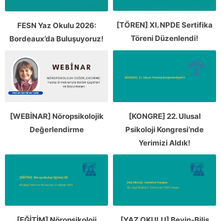
[TÖREN] XI. NPDE Sertifika
FESN Yaz Okulu 2026:
Töreni Düzenlendi!
Bordeaux’da Buluşuyoruz!
[WEBİNAR] Nöropsikolojik
[KONGRE] 22. Ulusal
Değerlendirme
Psikoloji Kongresi’nde
Yerimizi Aldık!
[EĞİTİM] Nöropsikoloji
[YAZ OKULU] Beyin-Biliş