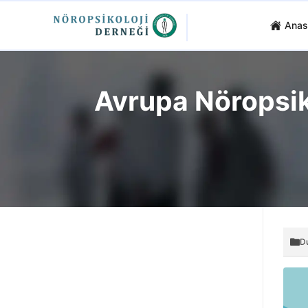
Anas
Avrupa Nöropsiko
D