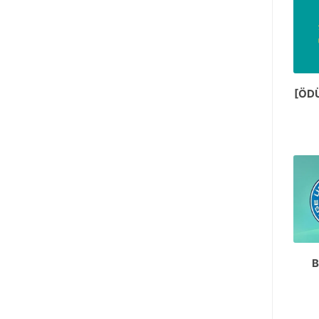
[ÖDÜ
B