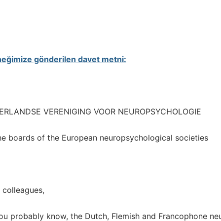
eğimize gönderilen davet metni:
ERLANDSE VERENIGING VOOR NEUROPSYCHOLOGIE
he boards of the European neuropsychological societies
 colleagues,
ou probably know, the Dutch, Flemish and Francophone neur