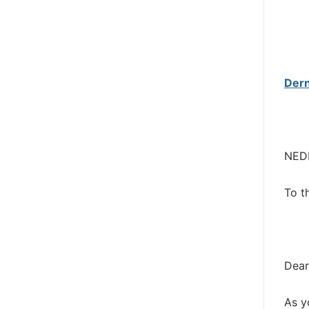
Dern
NED
To t
Dear
As y