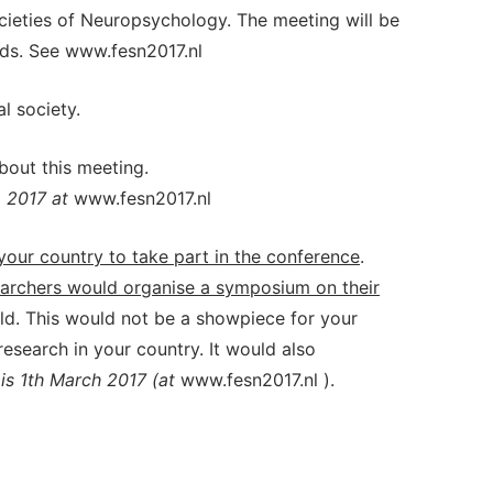
ocieties of Neuropsychology. The meeting will be
nds. See www.fesn2017.nl
l society.
out this meeting.
 2017 at
www.fesn2017.nl
 your country to take part in the conference
.
archers would organise a symposium on their
eld. This would not be a showpiece for your
research in your country. It would also
is 1th March 2017 (at
www.fesn2017.nl ).