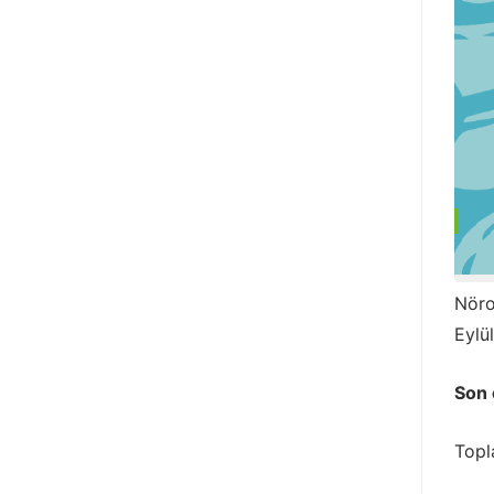
Nöro
Eylü
Son 
Topl