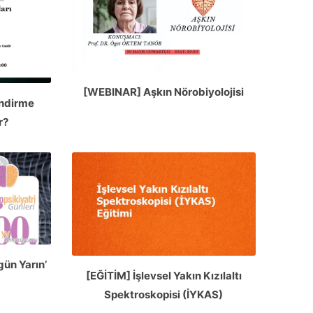
[WEBINAR] Aşkın Nörobiyolojisi
endirme
r?
gün Yarın’
[EĞİTİM] İşlevsel Yakın Kızılaltı
Spektroskopisi (İYKAS)