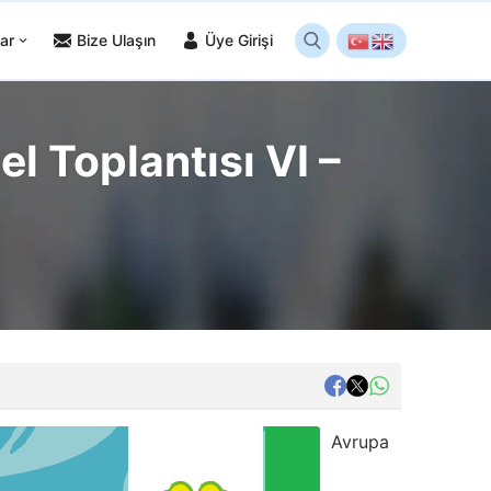
ar
Bize Ulaşın
Üye Girişi
l Toplantısı VI –
Avrupa