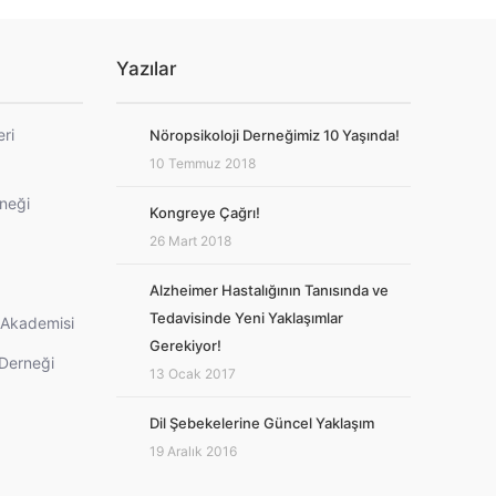
Yazılar
eri
Nöropsikoloji Derneğimiz 10 Yaşında!
10 Temmuz 2018
rneği
Kongreye Çağrı!
26 Mart 2018
Alzheimer Hastalığının Tanısında ve
Tedavisinde Yeni Yaklaşımlar
i Akademisi
Gerekiyor!
 Derneği
13 Ocak 2017
Dil Şebekelerine Güncel Yaklaşım
19 Aralık 2016