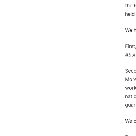
the 
held
We h
Firs
Abst
Seco
More
work
nati
guar
We c