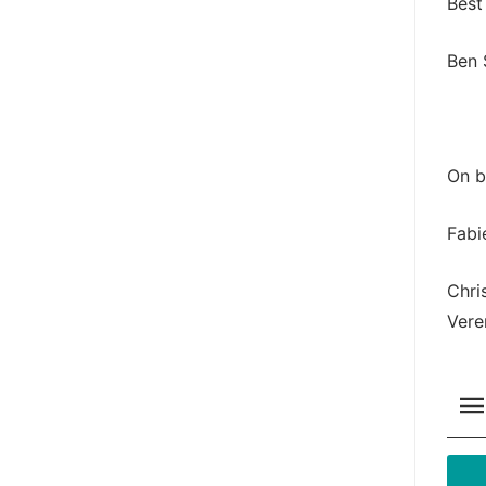
Best
Ben 
On b
Fabi
Chri
Vere