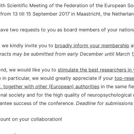
6th Scientific Meeting of the Federation of the European S
 from 13 till 15 September 2017 in Maastricht, the Netherla
ave two requests to you as board members of your nationa
t, we kindly invite you to
broadly inform your membership
ab
racts may be submitted from early December until March 1,
nd, we would like you to
stimulate the best researchers in
 in particular, we would greatly appreciate if your
top-rese
, together with other (European) authorities
in the same fi
onal society and for the high quality of neuropsychological 
antee success of the conference.
Deadline for submissions 
ount on your collaboration!