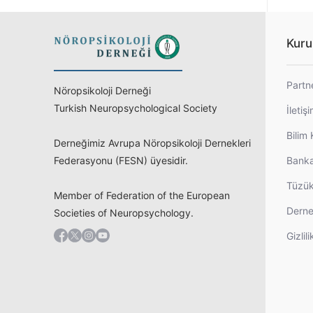
Kuru
Partn
Nöropsikoloji Derneği
Turkish Neuropsychological Society
İletiş
Bilim 
Derneğimiz Avrupa Nöropsikoloji Dernekleri
Federasyonu (FESN) üyesidir.
Banka
Tüzü
Member of Federation of the European
Derne
Societies of Neuropsychology.
Gizlili