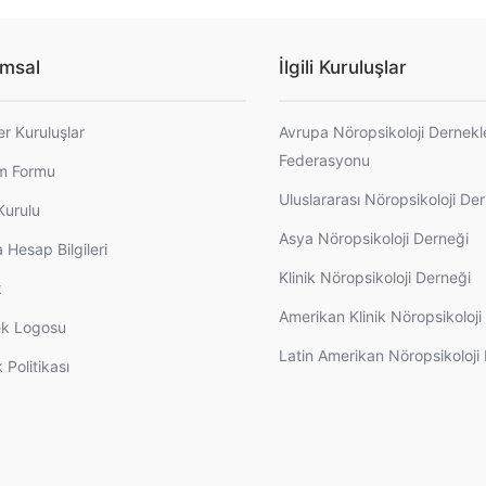
msal
İlgili Kuruluşlar
er Kuruluşlar
Avrupa Nöropsikoloji Dernekl
Federasyonu
im Formu
Uluslararası Nöropsikoloji De
Kurulu
Asya Nöropsikoloji Derneği
 Hesap Bilgileri
Klinik Nöropsikoloji Derneği
k
Amerikan Klinik Nöropsikoloj
k Logosu
Latin Amerikan Nöropsikoloji
k Politikası