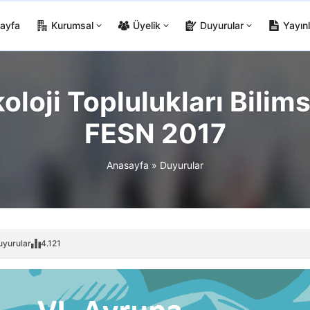
ayfa
Kurumsal
Üyelik
Duyurular
Yayınl
loji Toplulukları Bilimse
FESN 2017
Anasayfa
»
Duyurular
uyurular
4.121