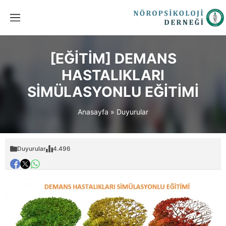
[EĞİTİM] DEMANS
HASTALIKLARI
SİMÜLASYONLU EĞİTİMİ
Anasayfa
»
Duyurular
Duyurular
4.496