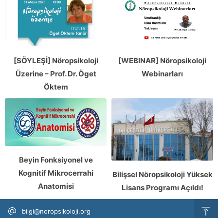
[SÖYLEŞİ] Nöropsikoloji
[WEBINAR] Nöropsikoloji
Üzerine – Prof. Dr. Öget
Webinarları
Öktem
Beyin Fonksiyonel ve
Kognitif Mikrocerrahi
Bilişsel Nöropsikoloji Yüksek
Anatomisi
Lisans Programı Açıldı!
bilgi@noropsikoloji.org