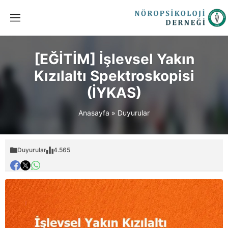
[EĞİTİM] İşlevsel Yakın
Kızılaltı Spektroskopisi
(İYKAS)
Anasayfa
»
Duyurular
Duyurular
4.565