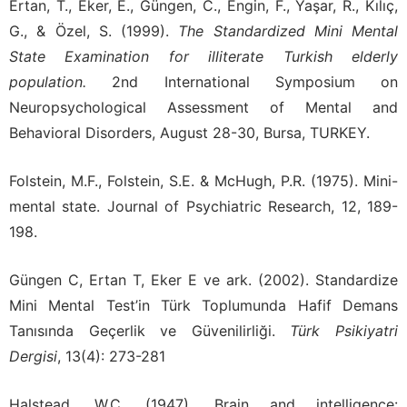
Ertan, T., Eker, E., Güngen, C., Engin, F., Yaşar, R., Kılıç,
G., & Özel, S. (1999).
The Standardized Mini Mental
State Examination for illiterate Turkish elderly
population.
2nd International Symposium on
Neuropsychological Assessment of Mental and
Behavioral Disorders, August 28-30, Bursa, TURKEY.
Folstein, M.F., Folstein, S.E. & McHugh, P.R. (1975). Mini-
mental state. Journal of Psychiatric Research, 12, 189-
198.
Güngen C, Ertan T, Eker E ve ark. (2002). Standardize
Mini Mental Test’in Türk Toplumunda Hafif Demans
Tanısında Geçerlik ve Güvenilirliği.
Türk Psikiyatri
Dergisi
, 13(4): 273-281
Halstead, W.C. (1947). Brain and intelligence: