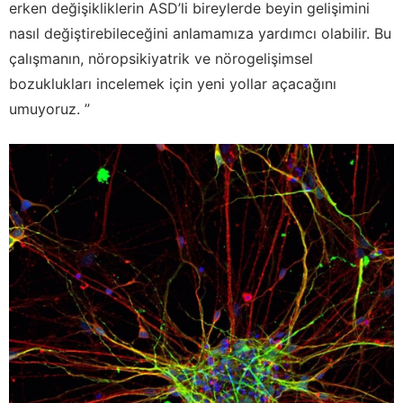
erken değişikliklerin ASD’li bireylerde beyin gelişimini
nasıl değiştirebileceğini anlamamıza yardımcı olabilir. Bu
çalışmanın, nöropsikiyatrik ve nörogelişimsel
bozuklukları incelemek için yeni yollar açacağını
umuyoruz. ”