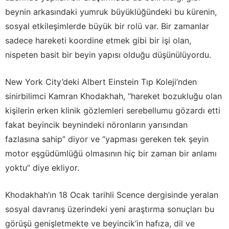
beynin arkasındaki yumruk büyüklüğündeki bu kürenin,
sosyal etkileşimlerde büyük bir rolü var. Bir zamanlar
sadece hareketi koordine etmek gibi bir işi olan,
nispeten basit bir beyin yapısı olduğu düşünülüyordu.
New York City’deki Albert Einstein Tıp Koleji’nden
sinirbilimci Kamran Khodakhah, “hareket bozukluğu olan
kişilerin erken klinik gözlemleri serebellumu gözardı etti
fakat beyincik beynindeki nöronların yarısından
fazlasına sahip” diyor ve “yapması gereken tek şeyin
motor eşgüdümlüğü olmasının hiç bir zaman bir anlamı
yoktu” diye ekliyor.
Khodakhah’ın 18 Ocak tarihli Scence dergisinde yeralan
sosyal davranış üzerindeki yeni araştırma sonuçları bu
görüşü genişletmekte ve beyincik’in hafıza, dil ve