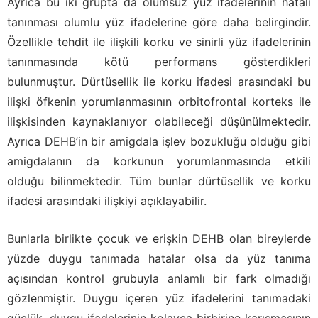
Ayrıca bu iki grupta da olumsuz yüz ifadelerinin hatalı
tanınması olumlu yüz ifadelerine göre daha belirgindir.
Özellikle tehdit ile ilişkili korku ve sinirli yüz ifadelerinin
tanınmasında kötü performans gösterdikleri
bulunmuştur. Dürtüsellik ile korku ifadesi arasındaki bu
ilişki öfkenin yorumlanmasının orbitofrontal korteks ile
ilişkisinden kaynaklanıyor olabileceği düşünülmektedir.
Ayrıca DEHB’in bir amigdala işlev bozukluğu olduğu gibi
amigdalanın da korkunun yorumlanmasında etkili
olduğu bilinmektedir. Tüm bunlar dürtüsellik ve korku
ifadesi arasındaki ilişkiyi açıklayabilir.
Bunlarla birlikte çocuk ve erişkin DEHB olan bireylerde
yüzde duygu tanımada hatalar olsa da yüz tanıma
açısından kontrol grubuyla anlamlı bir fark olmadığı
gözlenmiştir. Duygu içeren yüz ifadelerini tanımadaki
güçlük, duygu ifadelerinin kolayca birbirine karışmasının